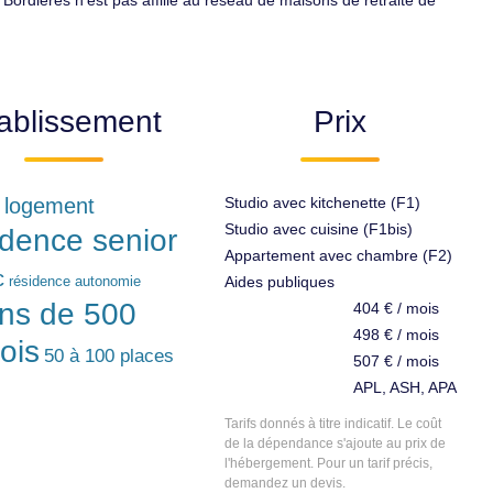
s Bordières n'est pas affilié au réseau de maisons de retraite de
ablissement
Prix
r logement
Studio avec kitchenette (F1)
Studio avec cuisine (F1bis)
idence senior
Appartement avec chambre (F2)
c
résidence autonomie
Aides publiques
ns de 500
404 € / mois
498 € / mois
ois
50 à 100 places
507 € / mois
APL, ASH, APA
Tarifs donnés à titre indicatif. Le coût
de la dépendance s'ajoute au prix de
l'hébergement. Pour un tarif précis,
demandez un devis.