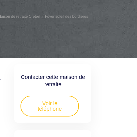
aison de retraite Créteil
Foyer soleil des bordières
Contacter cette maison de
t
retraite
Voir le
téléphone