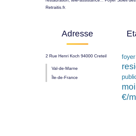
restauration, télé-assistance... Foyer Soleil de
Retraitis.fr.
Adresse
Et
2 Rue Henri Koch 94000 Creteil
foye
res
Val-de-Marne
publi
Île-de-France
moi
€/m