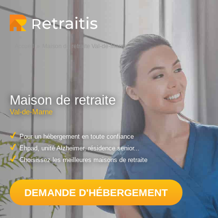
Accueil
Maison de retraite Val-de-Marne
Maison de retraite
Val-de-Marne
Pour un hébergement en toute confiance
Ehpad, unité Alzheimer, résidence senior...
Choisissez les meilleures maisons de retraite
DEMANDE D'HÉBERGEMENT