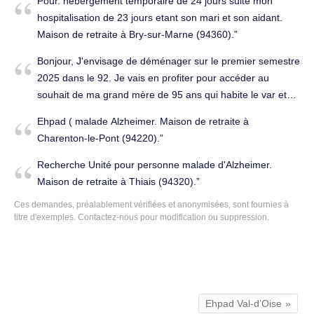
Pour. hebergement temporaire de 24 jours suite mon
hospitalisation de 23 jours etant son mari et son aidant.
Maison de retraite à Bry-sur-Marne (94360).
Bonjour, J'envisage de déménager sur le premier semestre
2025 dans le 92. Je vais en profiter pour accéder au
souhait de ma grand mère de 95 ans qui habite le var et
souhaite de rapprocher de nous. Ehpad médicalisé à
Ehpad ( malade Alzheimer. Maison de retraite à
Alfortville (94140).
Charenton-le-Pont (94220).
Recherche Unité pour personne malade d'Alzheimer.
Maison de retraite à Thiais (94320).
Ces demandes, préalablement vérifiées et anonymisées, sont fournies à
titre d'exemples.
Contactez-nous
pour modification ou suppression.
Ehpad Val-d’Oise