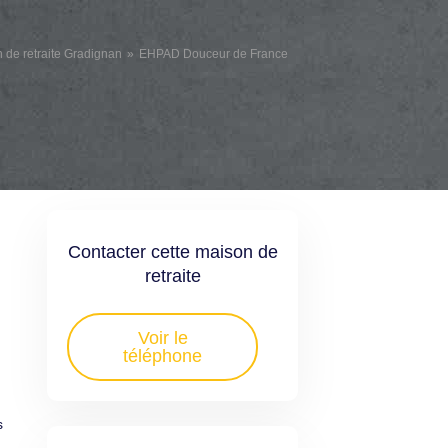
 de retraite Gradignan
EHPAD Douceur de France
Contacter cette maison de
retraite
Voir le
téléphone
n
s