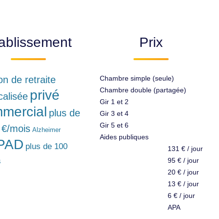
ablissement
Prix
n de retraite
Chambre simple (seule)
Chambre double (partagée)
privé
calisée
Gir 1 et 2
mercial
plus de
Gir 3 et 4
Gir 5 et 6
 €/mois
Alzheimer
Aides publiques
PAD
plus de 100
131 € / jour
s
95 € / jour
20 € / jour
13 € / jour
6 € / jour
APA