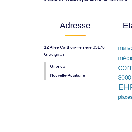
adhérent du réseau partenaire de Retraitis.fr.
Adresse
Et
12 Allée Carthon-Ferrière 33170
maiso
Gradignan
médi
com
Gironde
Nouvelle-Aquitaine
3000
EH
place