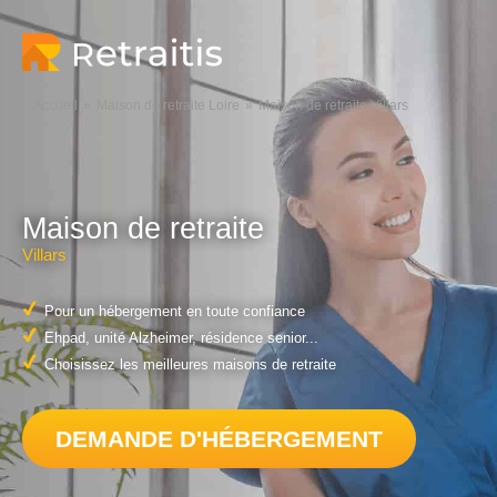
Accueil
Maison de retraite Loire
Maison de retraite Villars
Maison de retraite
Villars
Pour un hébergement en toute confiance
Ehpad, unité Alzheimer, résidence senior...
Choisissez les meilleures maisons de retraite
DEMANDE D'HÉBERGEMENT