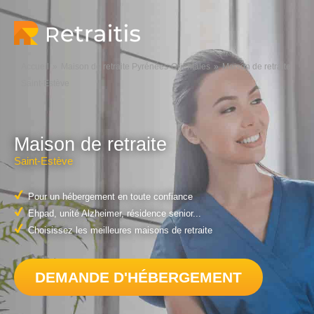
Accueil
Maison de retraite Pyrénées-Orientales
Maison de retraite
Saint-Estève
Maison de retraite
Saint-Estève
Pour un hébergement en toute confiance
Ehpad, unité Alzheimer, résidence senior...
Choisissez les meilleures maisons de retraite
DEMANDE D'HÉBERGEMENT