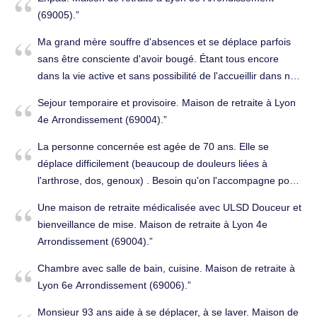
(69005).
Ma grand mère souffre d'absences et se déplace parfois
sans être consciente d'avoir bougé. Étant tous encore
dans la vie active et sans possibilité de l'accueillir dans nos
domiciles personnels, nous souhaitons lui trouver une
Sejour temporaire et provisoire. Maison de retraite à Lyon
maison de retraite adaptée à ses besoins. aucun
4e Arrondissement (69004).
diagnostic n'a été posé a ce stade. Merci pour votre aide.
Bien cordialement. Ehpad médicalisé à Lyon 9e
La personne concernée est agée de 70 ans. Elle se
Arrondissement (69009).
déplace difficilement (beaucoup de douleurs liées à
l'arthrose, dos, genoux) . Besoin qu'on l'accompagne pour
sortir. Merci de me dire si votre établissement pourrait
Une maison de retraite médicalisée avec ULSD Douceur et
l'accueillir. Maison de retraite à Lyon 8e Arrondissement
bienveillance de mise. Maison de retraite à Lyon 4e
(69008).
Arrondissement (69004).
Chambre avec salle de bain, cuisine. Maison de retraite à
Lyon 6e Arrondissement (69006).
Monsieur 93 ans aide à se déplacer, à se laver. Maison de