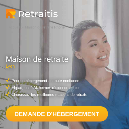
Accueil
Maison de retraite Rhône
Maison de retraite Lyon
Maison de retraite
Lyon
Pour un hébergement en toute confiance
Ehpad, unité Alzheimer, résidence senior...
Choisissez les meilleures maisons de retraite
DEMANDE D'HÉBERGEMENT