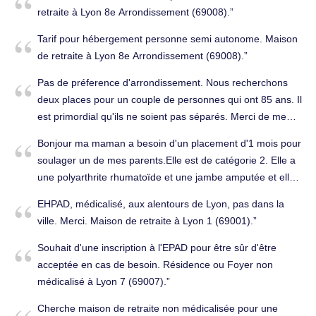
retraite à Lyon 8e Arrondissement (69008).
Tarif pour hébergement personne semi autonome. Maison
de retraite à Lyon 8e Arrondissement (69008).
Pas de préference d'arrondissement. Nous recherchons
deux places pour un couple de personnes qui ont 85 ans. Il
est primordial qu'ils ne soient pas séparés. Merci de me
contacter par email. Maison de retraite à Lyon 7e
Bonjour ma maman a besoin d'un placement d'1 mois pour
Arrondissement (69007).
soulager un de mes parents.Elle est de catégorie 2. Elle a
une polyarthrite rhumatoïde et une jambe amputée et elle
circule en chariot.Pouvez vous me donner des informations
EHPAD, médicalisé, aux alentours de Lyon, pas dans la
sur la maison de retraite en générale les prix et des visuels
ville. Merci. Maison de retraite à Lyon 1 (69001).
et voir ensuite avec vous les disponibilités. Je vous
remercie par avance. Cordialement. Maison de retraite à
Souhait d'une inscription à l'EPAD pour être sûr d'être
Lyon 1er Arrondissement (69001).
acceptée en cas de besoin. Résidence ou Foyer non
médicalisé à Lyon 7 (69007).
Cherche maison de retraite non médicalisée pour une