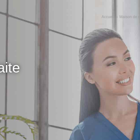
Accueil
Maison de r
aite
te