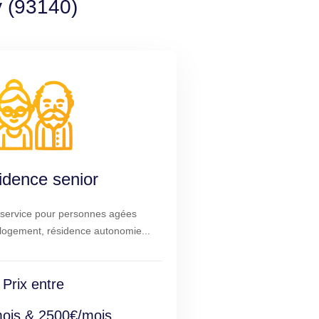
y (93140)
idence senior
service pour personnes agées
logement, résidence autonomie...
Prix entre
ois & 2500€/mois