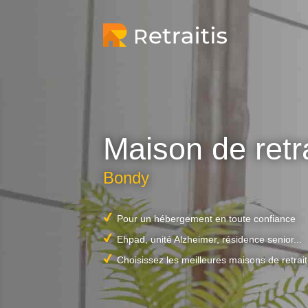
Maison de retr
Bondy
Pour un hébergement en toute confiance
Ehpad, unité Alzheimer, résidence senior...
Choisissez les meilleures maisons de retrai