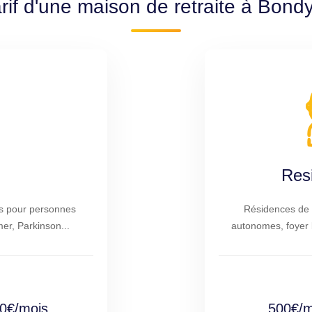
arif d'une maison de retraite à Bond
Res
es pour personnes
Résidences de 
r, Parkinson...
autonomes, foyer 
0€/mois
500€/m