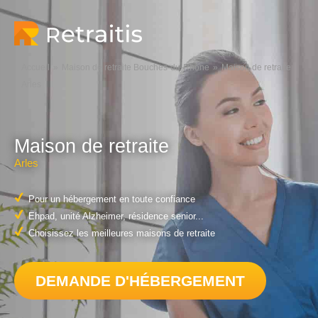
Accueil
Maison de retraite Bouches-du-Rhône
Maison de retraite
Arles
Maison de retraite
Arles
Pour un hébergement en toute confiance
Ehpad, unité Alzheimer, résidence senior...
Choisissez les meilleures maisons de retraite
DEMANDE D'HÉBERGEMENT