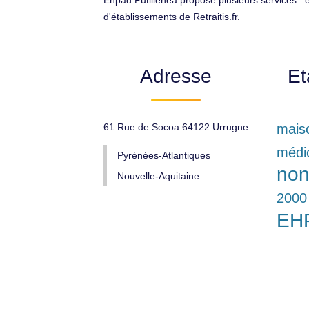
Ehpad Putillenea propose plusieurs services : 
d'établissements de Retraitis.fr.
Adresse
Et
61 Rue de Socoa 64122 Urrugne
maiso
médi
Pyrénées-Atlantiques
non 
Nouvelle-Aquitaine
2000
EH