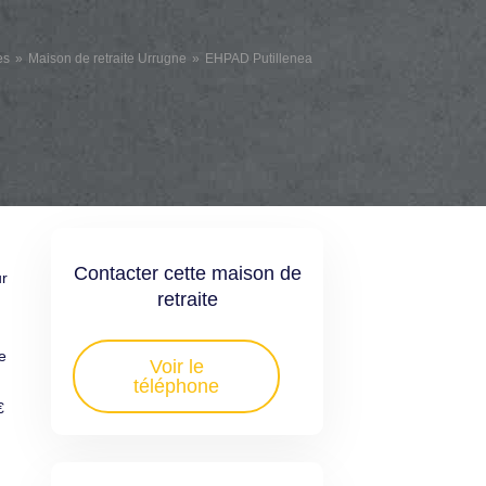
es
Maison de retraite Urrugne
EHPAD Putillenea
Contacter cette maison de
ur
retraite
e
Voir le
téléphone
€