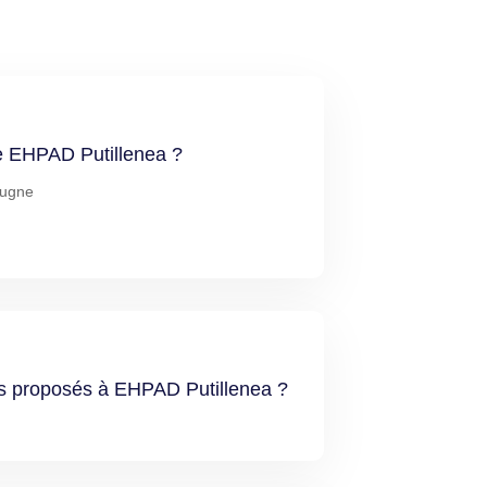
de EHPAD Putillenea ?
rugne
es proposés à EHPAD Putillenea ?