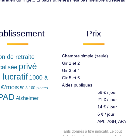
entretien du linge... Ehpad Putillenea n'est pas membre du réseau
ablissement
Prix
n de retraite
Chambre simple (seule)
Gir 1 et 2
privé
calisée
Gir 3 et 4
lucratif
1000 à
Gir 5 et 6
Aides publiques
 €/mois
50 à 100 places
58 € / jour
PAD
Alzheimer
21 € / jour
14 € / jour
6 € / jour
APL, ASH, APA
Tarifs donnés à titre indicatif. Le coût