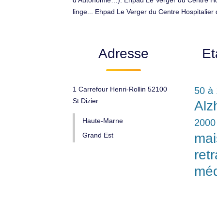
d'Autonomie…). Ehpad Le Verger du Centre Hospi
linge... Ehpad Le Verger du Centre Hospitalier d
Adresse
Et
1 Carrefour Henri-Rollin 52100
50 à 
St Dizier
Alz
Haute-Marne
2000
mai
Grand Est
retr
méd