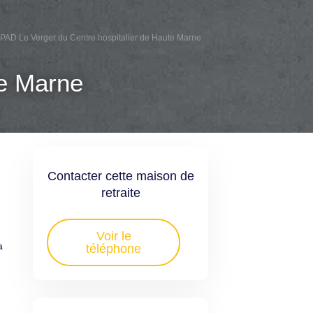
PAD Le Verger du Centre hospitalier de Haute Marne
te Marne
Contacter cette maison de
retraite
Voir le
a
téléphone