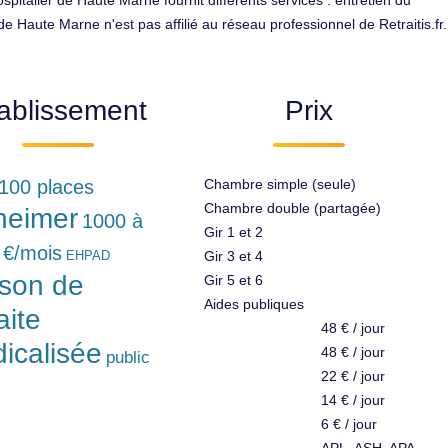
talier de Haute Marne fournit différents services : entretien du
e Haute Marne n'est pas affilié au réseau professionnel de Retraitis.fr.
ablissement
Prix
100 places
Chambre simple (seule)
Chambre double (partagée)
heimer
1000 à
Gir 1 et 2
 €/mois
EHPAD
Gir 3 et 4
son de
Gir 5 et 6
Aides publiques
aite
48 € / jour
icalisée
48 € / jour
public
22 € / jour
14 € / jour
6 € / jour