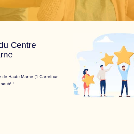
du Centre
arne
r de Haute Marne (1 Carrefour
unauté !