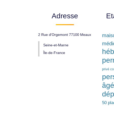
Adresse
Et
2 Rue d'Orgemont 77100 Meaux
maiso
médi
Seine-et-Marne
héb
Île-de-France
per
privé c
per
âgé
dép
50 pl