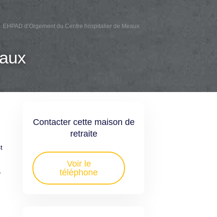
EHPAD d’Orgement du Centre hospitalier de Meaux
eaux
Contacter cette maison de
retraite
t
Voir le
,
téléphone