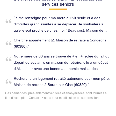
services seniors
Je me renseigne pour ma mère qui vit seule et a des
difficultés grandissantes à se déplacer. Je souhaiterais
qu'elle soit proche de chez moi ( Beauvais). Maison de
retraite à Beauvais (60000).
Cherche appartement t2. Maison de retraite à Songeons
(60380).
Notre mère de 80 ans se trouve de + en + isolée du fait du
départ de ses amis en maison de retraire, elle a un début
d'Alzheimer avec une bonne autonomie mais a des
difficultés à organiser et gérer ses repas et manque de lien
Recherche un logement retraité autonome pour mon père.
social. Son score mms est de 27/30. Maison de retraite à
Maison de retraite à Boran-sur-Oise (60820).
Chantilly (60500).
Ces demandes, préalablement vérifiées et anonymisées, sont fournies à
titre d'exemples.
Contactez-nous
pour modification ou suppression.