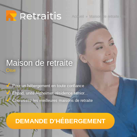
Accueil
Maison de retraite Oise
Maison de retraite
Oise
Pour un hébergement en toute confiance
Ehpad, unité Alzheimer, résidence senior...
Choisissez les meilleures maisons de retraite
DEMANDE D'HÉBERGEMENT