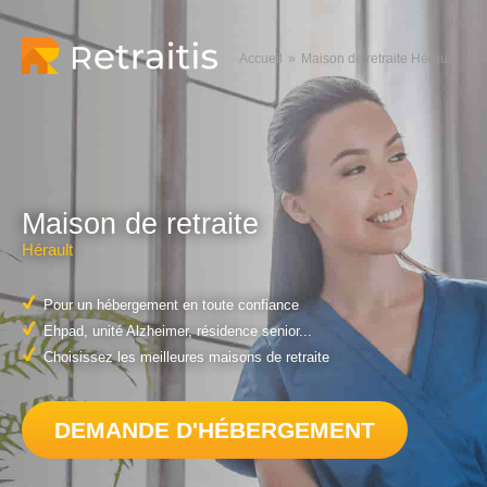
Accueil
Maison de retraite Hérault
Maison de retraite
Hérault
Pour un hébergement en toute confiance
Ehpad, unité Alzheimer, résidence senior...
Choisissez les meilleures maisons de retraite
DEMANDE D'HÉBERGEMENT