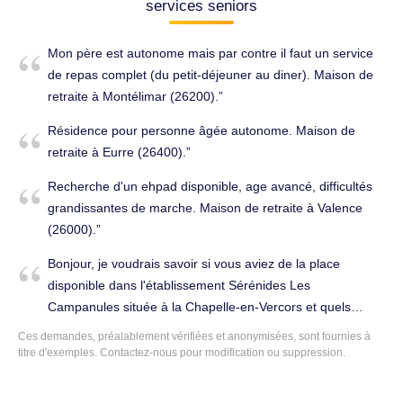
services seniors
Mon père est autonome mais par contre il faut un service
de repas complet (du petit-déjeuner au diner). Maison de
retraite à Montélimar (26200).
Résidence pour personne âgée autonome. Maison de
retraite à Eurre (26400).
Recherche d'un ehpad disponible, age avancé, difficultés
grandissantes de marche. Maison de retraite à Valence
(26000).
Bonjour, je voudrais savoir si vous aviez de la place
disponible dans l'établissement Sérénides Les
Campanules située à la Chapelle-en-Vercors et quels
étaient les délais d'attente moyen. Merci de votre réponse.
Ces demandes, préalablement vérifiées et anonymisées, sont fournies à
Maison de retraite à La Chapelle-en-Vercors (26420).
titre d'exemples.
Contactez-nous
pour modification ou suppression.