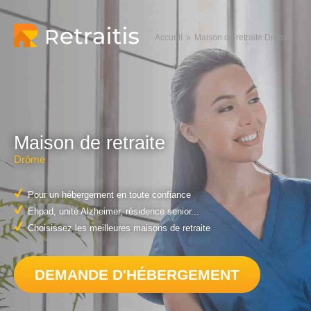
Accueil
Maison de retraite Drôme
Maison de retraite
Drôme
Pour un hébergement en toute confiance
Ehpad, unité Alzheimer, résidence senior...
Choisissez les meilleures maisons de retraite
DEMANDE D'HÉBERGEMENT