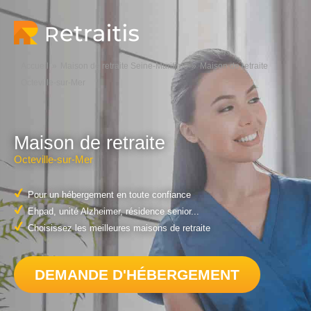
Accueil
Maison de retraite Seine-Maritime
Maison de retraite
Octeville-sur-Mer
Maison de retraite
Octeville-sur-Mer
Pour un hébergement en toute confiance
Ehpad, unité Alzheimer, résidence senior...
Choisissez les meilleures maisons de retraite
DEMANDE D'HÉBERGEMENT