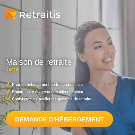
Accueil
Maison de retraite Ille-et-Vilaine
Maison de retraite Janzé
Maison de retraite
Janzé
Pour un hébergement en toute confiance
Ehpad, unité Alzheimer, résidence senior...
Choisissez les meilleures maisons de retraite
DEMANDE D'HÉBERGEMENT