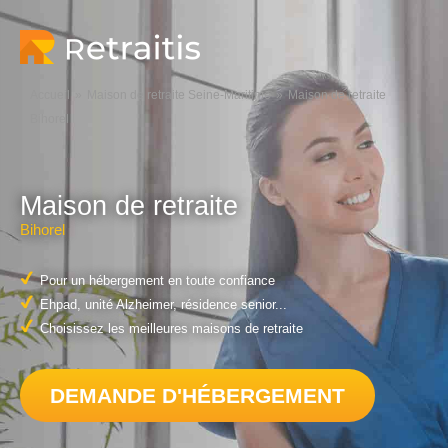
Accueil
Maison de retraite Seine-Maritime
Maison de retraite
Bihorel
Maison de retraite
Bihorel
Pour un hébergement en toute confiance
Ehpad, unité Alzheimer, résidence senior...
Choisissez les meilleures maisons de retraite
DEMANDE D'HÉBERGEMENT