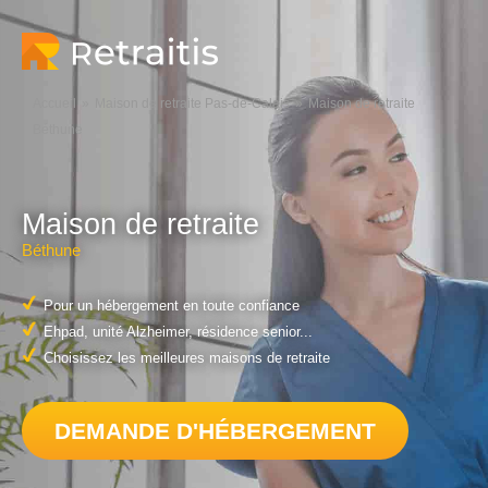
Accueil
Maison de retraite Pas-de-Calais
Maison de retraite
Béthune
Maison de retraite
Béthune
Pour un hébergement en toute confiance
Ehpad, unité Alzheimer, résidence senior...
Choisissez les meilleures maisons de retraite
DEMANDE D'HÉBERGEMENT